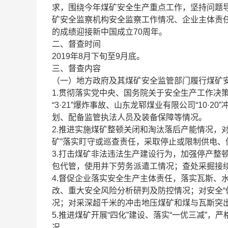
求，围绕今年煤矿安全生产重点工作，坚持问题
矿安全监察机构安全监察工作情况、企业主体责
的成绩迎接新中国成立70周年。
二、督查时间
2019年8月下旬至9月底。
三、督查内容
（一）地方政府及其煤矿安全监管部门履行煤矿
1.贯彻落实党中央、国务院关于安全生产工作决
“3·21”爆炸事故、山东龙郓煤业有限公司“10
划、配备监管执法人员及装备保障等情况。
2.推进实施煤矿整顿关闭和淘汰落后产能情况，对
矿”落实盯守或巡查责任，采取停止或限制供电、
3.打击煤矿非法违法生产建设行为，加强停产整
包代管，使用井下劳务派遣工情况；查处采掘接
4.督促企业落实安全生产主体责任，落实瓦斯、
改、重大安全风险分析研判及防控情况；对安全“
况；对采深超千米的冲击地压煤矿和煤与瓦斯突
5.推进煤矿开展“四化”建设、落实“一优三减”
况。