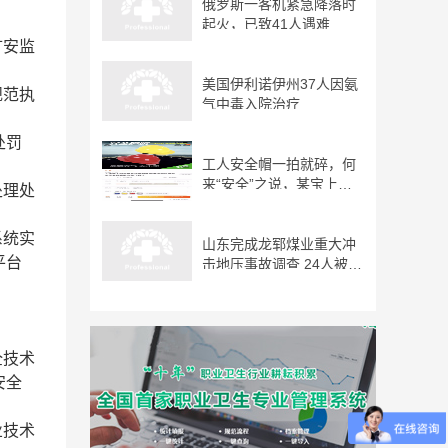
俄罗斯一客机紧急降落时
起火，已致41人遇难
矿安监
美国伊利诺伊州37人因氨
规范执
气中毒入院治疗
处罚
工人安全帽一拍就碎，何
来“安全”之说，某宝上有
处理处
卖
系统实
山东完成龙郓煤业重大冲
平台
击地压事故调查 24人被问
责
全技术
安全
业技术