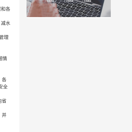
程和各
，减水
管理
据情
。各
安全
向省
，并