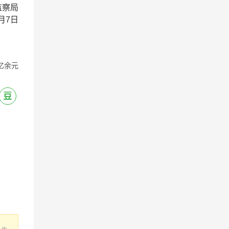
监察局
8月7日
亿余元