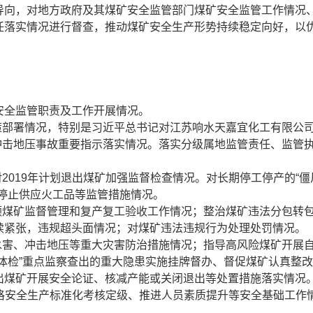
导向，对地方政府及其煤矿安全监管部门煤矿安全监管工作情况
任落实情况进行督查，推动煤矿安全生产形势持续稳定向好，以
安全监管职责及工作开展情况。
策部署情况，特别是习近平总书记对江苏响水天嘉宜化工有限公
·20”冲击地压事故重要指示落实情况。落实分级属地监管责任、监管
2019年计划退出煤矿加强监督检查情况。对长期停工停产的“僵
停止供应火工品等监管措施情况。
顿煤矿监督管理和复产复工验收工作情况；整治煤矿违法分包转
续紧张，违规超头面情况；对煤矿违法违规行为处理处罚情况。
水害、冲击地压等重大灾害防治措施情况；指导高风险煤矿开展
体检”重点监察查出的重大隐患实施挂牌督办、督促煤矿认真整
出煤矿开展安全论证、核减产能或关闭退出等处置措施落实情况
，严格安全生产标准化考核定级、推进人员素质提升等安全基础工作