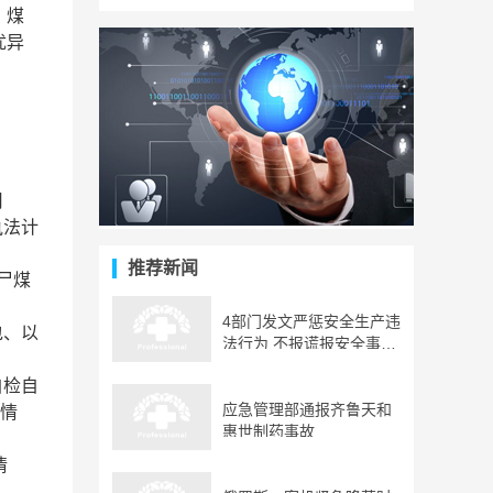
、煤
优异
司
执法计
推荐新闻
尸煤
4部门发文严惩安全生产违
包、以
法行为 不报谎报安全事故
涉嫌犯罪
自检自
应急管理部通报齐鲁天和
改情
惠世制药事故
。
情