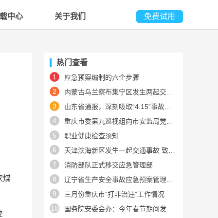
载中心
关于我们
免费试用
热门查看
1
应急预案编制的六个步骤
2
内蒙古乌兰察布集宁区发生两起交通事故 8人死亡
3
山东省通报，深刻吸取“4.15”事故教训
4
重庆市委第九巡视组向市安监局党组反馈巡视情况
5
职业健康检查须知
6
天津滨海新区发生一起交通事故 致6死1伤
7
消防部队正式移交应急管理部
家煤
8
辽宁省生产安全事故应急预案管理办法实施细则
9
三月份重庆市“打非治违”工作情况
10
国务院安委会办：今年春节期间发生一爆竹事故致5人死
要