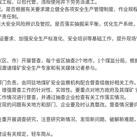
掘工程，以包代管，违规使用井下劳务派遣工。
况。是否根据有关要求建立健全各项安全生产管理制度、作业规
产责任制。
重大安全风险辨识及管控。是否落实抽掘采平衡，优化生产系统
”建设要求、加强安全生产标准化、安全培训等基础工作，提升现场
（区、市）开展督查，每个省区抽查2个地市，1个煤监分局，根
况邀请煤矿安全生产专家和有关媒体记者参与。
部门负责，会同驻地煤矿安全监察机构配合督查组做好相关工作
，增强督查工作的针对性、实效性。要重点对地方政府及其煤矿 
工作情况进行督查，并通过抽查企业检查有关工作落实情况。
发现的问题有关地方和部门、企业要及时认真整改。督查情况要
注重开展调查研究，注意研究新情况、发现新问题、破解新难题
建设有关规定，轻车简从。