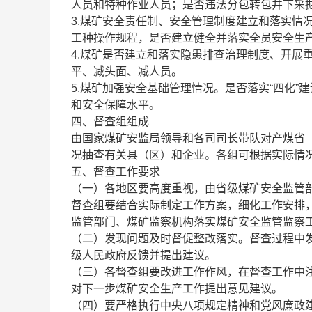
人员和特种作业人员；是否违法分包转包井下采
3.煤矿安全责任制、安全管理制度建立和落实情
工种操作规程，是否建立健全并落实全员安全生
4.煤矿是否建立和落实隐患排查治理制度、开展
平、减头面、减人员。
5.煤矿加强安全基础管理情况。是否落实“四化
和安全保障水平。
四、督查组组成
由国家煤矿安监局领导和各司司长带队对产煤省
况抽查有关县（区）和企业。各组可根据实际情
五、督查工作要求
（一）各地区要高度重视，由省级煤矿安全监管
督查组要结合实际制定工作方案，细化工作安排
监管部门、煤矿监察机构落实煤矿安全监管监察
（二）发现问题及时督促整改落实。督查过程中
级人民政府反馈并提出建议。
（三）各督查组要改进工作作风，在督查工作中
对下一步煤矿安全生产工作提出意见建议。
（四）要严格执行中央八项规定精神和党风廉政